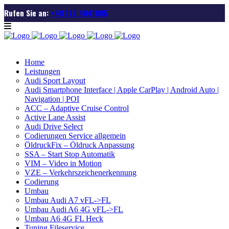
Rufen Sie an:
+49 177 4841095
Home
Leistungen
Audi Sport Layout
Audi Smartphone Interface | Apple CarPlay | Android Auto |
Navigation | POI
ACC – Adaptive Cruise Control
Active Lane Assist
Audi Drive Select
Codierungen Service allgemein
ÖldruckFix – Öldruck Anpassung
SSA – Start Stop Automatik
VIM – Video in Motion
VZE – Verkehrszeichenerkennung
Codierung
Umbau
Umbau Audi A7 vFL->FL
Umbau Audi A6 4G vFL->FL
Umbau A6 4G FL Heck
Tuning Fileservice