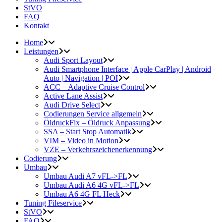
StVO
FAQ
Kontakt
Home
Leistungen
Audi Sport Layout
Audi Smartphone Interface | Apple CarPlay | Android
Auto | Navigation | POI
ACC – Adaptive Cruise Control
Active Lane Assist
Audi Drive Select
Codierungen Service allgemein
ÖldruckFix – Öldruck Anpassung
SSA – Start Stop Automatik
VIM – Video in Motion
VZE – Verkehrszeichenerkennung
Codierung
Umbau
Umbau Audi A7 vFL->FL
Umbau Audi A6 4G vFL->FL
Umbau A6 4G FL Heck
Tuning Fileservice
StVO
FAQ