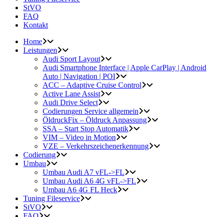
StVO
FAQ
Kontakt
Home
Leistungen
Audi Sport Layout
Audi Smartphone Interface | Apple CarPlay | Android
Auto | Navigation | POI
ACC – Adaptive Cruise Control
Active Lane Assist
Audi Drive Select
Codierungen Service allgemein
ÖldruckFix – Öldruck Anpassung
SSA – Start Stop Automatik
VIM – Video in Motion
VZE – Verkehrszeichenerkennung
Codierung
Umbau
Umbau Audi A7 vFL->FL
Umbau Audi A6 4G vFL->FL
Umbau A6 4G FL Heck
Tuning Fileservice
StVO
FAQ