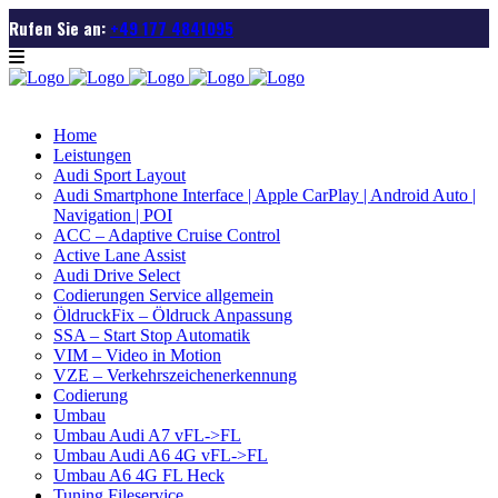
Rufen Sie an:
+49 177 4841095
Home
Leistungen
Audi Sport Layout
Audi Smartphone Interface | Apple CarPlay | Android Auto |
Navigation | POI
ACC – Adaptive Cruise Control
Active Lane Assist
Audi Drive Select
Codierungen Service allgemein
ÖldruckFix – Öldruck Anpassung
SSA – Start Stop Automatik
VIM – Video in Motion
VZE – Verkehrszeichenerkennung
Codierung
Umbau
Umbau Audi A7 vFL->FL
Umbau Audi A6 4G vFL->FL
Umbau A6 4G FL Heck
Tuning Fileservice