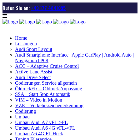
Rufen Sie an:
+49 177 4841095
Home
Leistungen
Audi Sport Layout
Audi Smartphone Interface | Apple CarPlay | Android Auto |
Navigation | POI
ACC – Adaptive Cruise Control
Active Lane Assist
Audi Drive Select
Codierungen Service allgemein
ÖldruckFix – Öldruck Anpassung
SSA – Start Stop Automatik
VIM – Video in Motion
VZE – Verkehrszeichenerkennung
Codierung
Umbau
Umbau Audi A7 vFL->FL
Umbau Audi A6 4G vFL->FL
Umbau A6 4G FL Heck
Tuning Fileservice