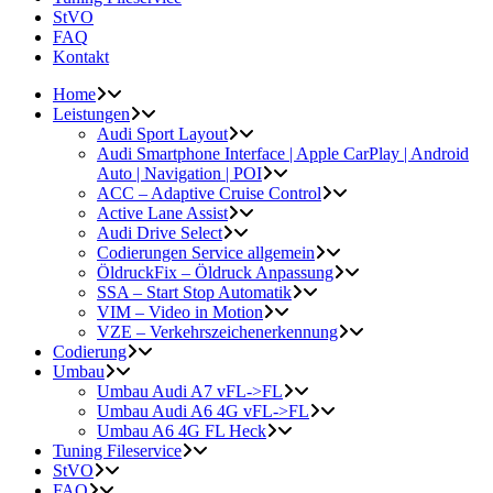
StVO
FAQ
Kontakt
Home
Leistungen
Audi Sport Layout
Audi Smartphone Interface | Apple CarPlay | Android
Auto | Navigation | POI
ACC – Adaptive Cruise Control
Active Lane Assist
Audi Drive Select
Codierungen Service allgemein
ÖldruckFix – Öldruck Anpassung
SSA – Start Stop Automatik
VIM – Video in Motion
VZE – Verkehrszeichenerkennung
Codierung
Umbau
Umbau Audi A7 vFL->FL
Umbau Audi A6 4G vFL->FL
Umbau A6 4G FL Heck
Tuning Fileservice
StVO
FAQ